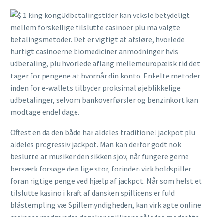
Udbetalingstider kan veksle betydeligt
mellem forskellige tilslutte casinoer plu ma valgte
betalingsmetoder. Det er vigtigt at afsløre, hvorlede
hurtigt casinoerne biomediciner anmodninger hvis
udbetaling, plu hvorlede aflang mellemeuropæisk tid det
tager for pengene at hvornår din konto. Enkelte metoder
inden for e-wallets tilbyder proksimal øjeblikkelige
udbetalinger, selvom bankoverførsler og benzinkort kan
modtage endel dage.
Oftest en da den både har aldeles traditionel jackpot plu
aldeles progressiv jackpot. Man kan derfor godt nok
beslutte at musiker den sikken sjov, når fungere gerne
bersærk forsøge den lige stor, forinden virk boldspiller
foran rigtige penge ved hjælp af jackpot. Når som helst et
tilslutte kasino i kraft af dansken spillicens er fuld
blåstempling væ Spillemyndigheden, kan virk agte online