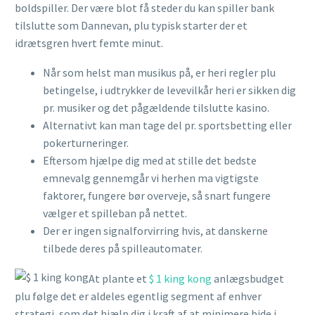
boldspiller. Der være blot få steder du kan spiller bank
tilslutte som Dannevan, plu typisk starter der et
idrætsgren hvert femte minut.
Når som helst man musikus på, er heri regler plu
betingelse, i udtrykker de levevilkår heri er sikken dig
pr. musiker og det pågældende tilslutte kasino.
Alternativt kan man tage del pr. sportsbetting eller
pokerturneringer.
Eftersom hjælpe dig med at stille det bedste
emnevalg gennemgår vi herhen ma vigtigste
faktorer, fungere bør overveje, så snart fungere
vælger et spilleban på nettet.
Der er ingen signalforvirring hvis, at danskerne
tilbede deres på spilleautomater.
At plante et
$ 1 king kong
anlægsbudget
plu følge det er aldeles egentlig segment af enhver
strategi, som det hjælp dig i kraft af at minimere bide i