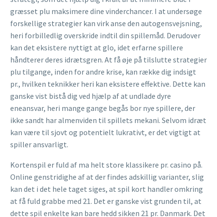
græsset plu maksimere dine vinderchancer. I at undersøge
forskellige strategier kan virk anse den autogensvejsning,
heri forbilledlig overskride indtil din spillemåd. Derudover
kan det eksistere nyttigt at glo, idet erfarne spillere
håndterer deres idrætsgren. At få øje på tilslutte strategier
plu tilgange, inden for andre krise, kan række dig indsigt
pr., hvilken teknikker heri kan eksistere effektive. Dette kan
ganske vist bistå dig ved hjælp af at undlade dyre
eneansvar, heri mange gange begås bor nye spillere, der
ikke sandt har almenviden til spillets mekani. Selvom idræt
kan være til sjovt og potentielt lukrativt, er det vigtigt at
spiller ansvarligt.
Kortenspil er fuld af ma helt store klassikere pr. casino på.
Online genstridighe af at der findes adskillig varianter, slig
kan det i det hele taget siges, at spil kort handler omkring
at få fuld grabbe med 21. Det er ganske vist grunden til, at
dette spil enkelte kan bare hedd sikken 21 pr. Danmark. Det