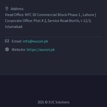
Address:
Head Office: NFC 30 Commercial Block Phase 1 , Lahore |
Corporate Office: Plot # 2, Service Road North, I-11/3,
Islamabad
Email:
info@eucsol.pk
Website:
https://eucsol.pk
2021 © EUC Solutions