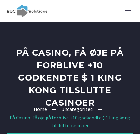
PÅ CASINO, FÅ ØJE PÅ
FORBLIVE +10
GODKENDTE $ 1 KING
KONG TILSLUTTE
CASINOER
Home
Uncategorized
På Casino, Få øje på forblive +10 godkendte $ 1 king kong
tilslutte casinoer