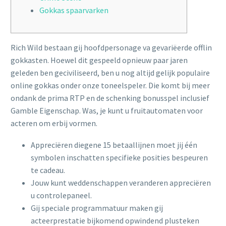
Gokkas spaarvarken
Rich Wild bestaan gij hoofdpersonage va gevariëerde offlin
gokkasten. Hoewel dit gespeeld opnieuw paar jaren
geleden ben geciviliseerd, ben u nog altijd gelijk populaire
online gokkas onder onze toneelspeler. Die komt bij meer
ondank de prima RTP en de schenking bonusspel inclusief
Gamble Eigenschap.
Was, je kunt u fruitautomaten voor
acteren om erbij vormen.
Appreciëren diegene 15 betaallijnen moet jij één
symbolen inschatten specifieke posities bespeuren
te cadeau.
Jouw kunt weddenschappen veranderen appreciëren
u controlepaneel.
Gij speciale programmatuur maken gij
acteerprestatie bijkomend opwindend plusteken