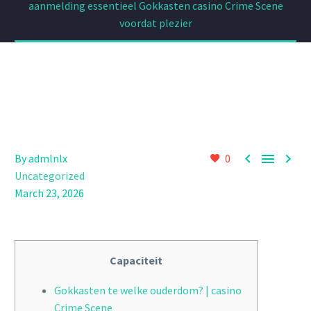
aanmelding essentieel Gokkasten casino Crime Scene
voordat plezier



By admlnlx
0
Uncategorized
March 23, 2026
Capaciteit
Gokkasten te welke ouderdom? | casino
Crime Scene