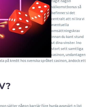
tagit någon
välkomstbonus så
befinner si det
centralt att ni lira vi
eventuella
omsättningskrav
innan du kant stund
ut dina vinster. Ino
stort sett samtliga
casinon, undantagen
ala på kredit hos svenska språket casinon, ändock ett
V?
non sätter någon barriär före hurda avsevärt n list