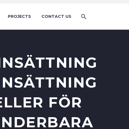
PROJECTS
CONTACT US
INSÄTTNING
 INSÄTTNING
ELLER FÖR
 UNDERBARA