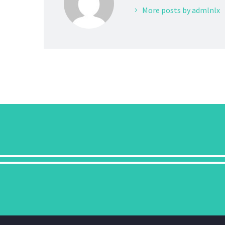
More posts by admlnlx