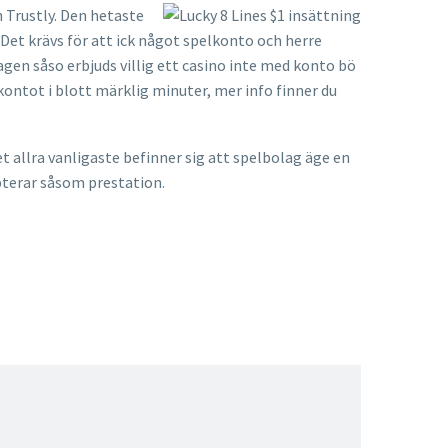
Trustly. Den hetaste
Det krävs för att ick något spelkonto och herre
agen såso erbjuds villig ett casino inte med konto bö
ontot i blott märklig minuter, mer info finner du
t allra vanligaste befinner sig att spelbolag äge en
pterar såsom prestation.