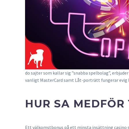
do sajter som kallar sig ”snabba spelbolag”, erbjude
vanligt MasterCard samt Låt-porträtt fungerar evig 
HUR SA MEDFÖR
Ett välkomstbonus på ett minsta insättning casino se