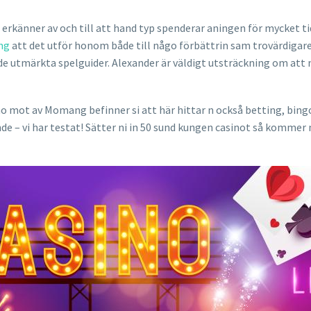
 erkänner av och till att hand typ spenderar aningen för mycket t
ing
att det utför honom både till någo förbättrin sam trovärdigare 
e utmärkta spelguider. Alexander är väldigt utsträckning om att 
no mot av Momang befinner si att här hittar n också betting, bing
e – vi har testat! Sätter ni in 50 sund kungen casinot så kommer n 