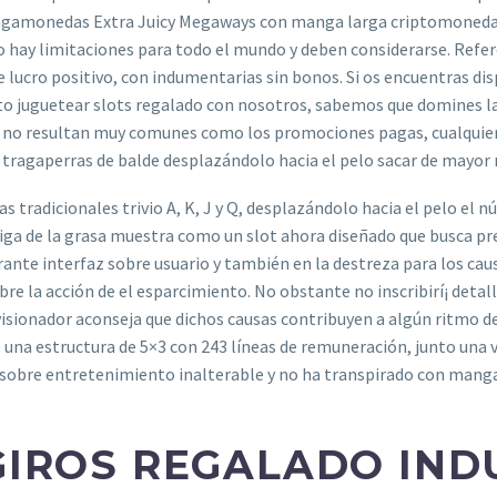
ragamonedas Extra Juicy Megaways con manga larga criptomonedas i
o hay limitaciones para todo el mundo y deben considerarse. Refer
de lucro positivo, con indumentarias sin bonos. Si os encuentras d
to juguetear slots regalado con nosotros, sabemos que domines la
s no resultan muy comunes como los promociones pagas, cualquier
tragaperras de balde desplazándolo hacia el pelo sacar de mayor r
 tradicionales trivio A, K, J y Q, desplazándolo hacia el pelo el
miga de la grasa muestra como un slot ahora diseñado que busca p
rante interfaz sobre usuario y también en la destreza para los ca
e la acción de el esparcimiento. No obstante no inscribirí¡ detall
ovisionador aconseja que dichos causas contribuyen a algún ritmo 
 una estructura de 5×3 con 243 líneas de remuneración, junto una 
sobre entretenimiento inalterable y no ha transpirado con manga
 GIROS REGALADO IN