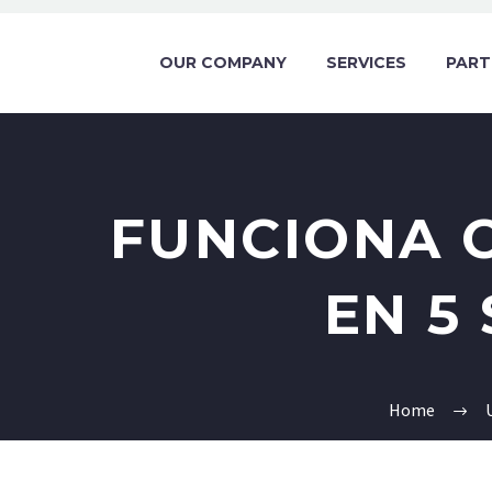
OUR COMPANY
SERVICES
PART
FUNCIONA C
EN 5
Home