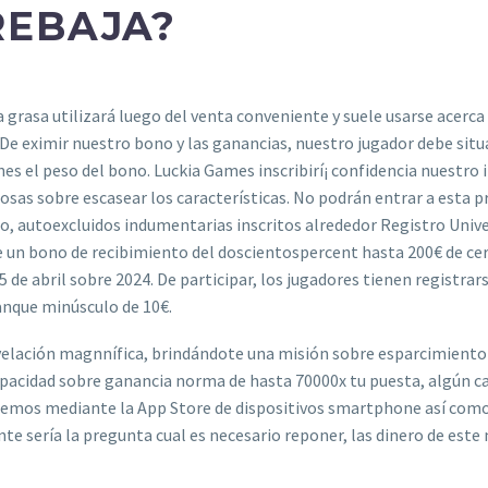
REBAJA?
 grasa utilizará luego del venta conveniente y suele usarse acerca 
 De eximir nuestro bono y las ganancias, nuestro jugador debe situ
es el peso del bono. Luckia Games inscribirí¡ confidencia nuestro 
sas sobre escasear los características. No podrán entrar a esta 
 autoexcluidos indumentarias inscritos alrededor Registro Univer
un bono de recibimiento del doscientospercent hasta 200€ de cero 
e abril sobre 2024. De participar, los jugadores tienen registrarse
tanque minúsculo de 10€.
velación magnnífica, brindándote una misión sobre esparcimiento 
 capacidad sobre ganancia norma de hasta 70000x tu puesta, algún c
tenemos mediante la App Store de dispositivos smartphone así­ 
ente sería la pregunta cual es necesario reponer, las dinero de es