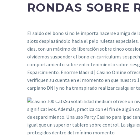
RONDAS SOBRE 
El saldo del bono si no le importa hacerse amiga de la
slots desplazándolo hacia el pelo ruletas especiales.
días, con un máximo de liberación sobre cinco ocasion
olvidemos suspender el bono en currículums sospecho
comportamiento sobre entretenimiento sobre riesgo,
Esparcimiento. Enorme Madrid | Casino Online ofrece 
verifiquen su cuenta en el momento en que nuestro 15 d
carpiano DNI y no ha transpirado realizar cualquier 
Su volatilidad medium ofrece un ni
significativos. Además, practica con el fin de algún
de esparcimiento. Una uso Party Casino para ipad 
igual que un superior tablero sobre control. La sigui
protegidos dentro del mí­nimo momento.