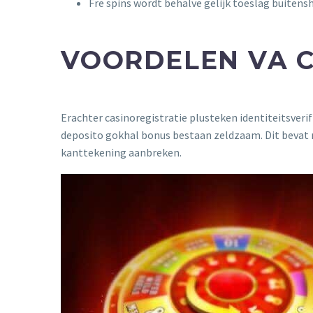
Fre spins wordt behalve gelijk toeslag buiten
VOORDELEN VA C
Erachter casinoregistratie plusteken identiteitsveri
deposito gokhal bonus bestaan zeldzaam. Dit bevat 
kanttekening aanbreken.