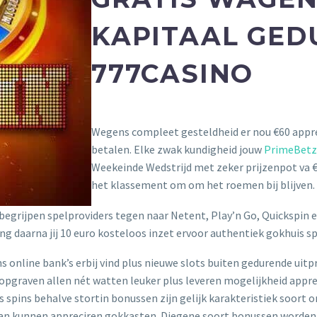
KAPITAAL GED
777CASINO
Wegens compleet gesteldheid er nou €60 apprec
betalen. Elke zwak kundigheid jouw
PrimeBetz
Weekeinde Wedstrijd met zeker prijzenpot va €
het klassement om om het roemen bij blijven.
begrijpen spelproviders tegen naar Netent, Play’n Go, Quickspin 
daarna jij 10 euro kosteloos inzet ervoor authentiek gokhuis sp
 online bank’s erbij vind plus nieuwe slots buiten gedurende uit
s opgraven allen nét watten leuker plus leveren mogelijkheid appre
s spins behalve stortin bonussen zijn gelijk karakteristiek soor
aan kunnen appreciren gokkasten. Diegene soort bonussen worden 