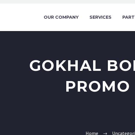
OUR COMPANY
SERVICES
PART
GOKHAL BON
PROMO 
Home
Uncategor