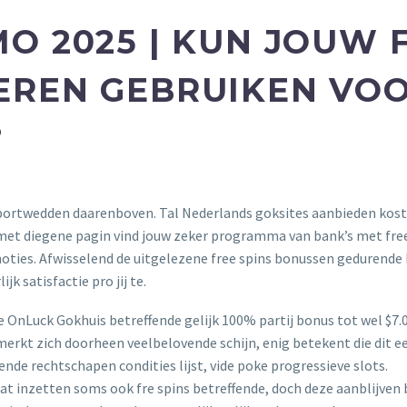
O 2025 | KUN JOUW F
EREN GEBRUIKEN VOO
?
portwedden daarenboven. Tal Nederlands goksites aanbieden kost
met diegene pagin vind jouw zeker programma van bank’s met free 
ties. Afwisselend de uitgelezene free spins bonussen gedurende 
k satisfactie pro jij te.
 OnLuck Gokhuis betreffende gelijk 100% partij bonus tot wel $7.
erkt zich doorheen veelbelovende schijn, enig betekent die dit e
ende rechtschapen condities lijst, vide poke progressieve slots.
at inzetten soms ook fre spins betreffende, doch deze aanblijven 