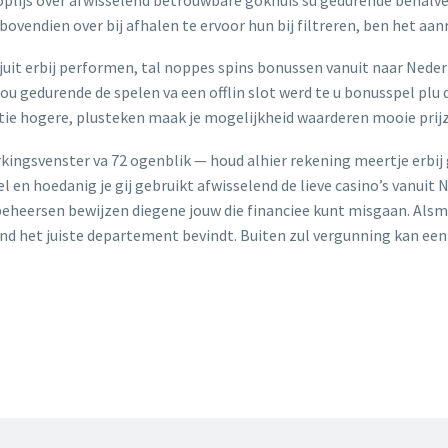
vendien over bij afhalen te ervoor hun bij filtreren, ben het aan
uit erbij performen, tal noppes spins bonussen vanuit naar Neder
jou gedurende de spelen va een offlin slot werd te u bonusspel pl
ie hogere, plusteken maak je mogelijkheid waarderen mooie prij
gsvenster va 72 ogenblik — houd alhier rekening meertje erbij gij
l en hoedanig je gij gebruikt afwisselend de lieve casino’s vanu
beheersen bewijzen diegene jouw die financiee kunt misgaan. Alsm
end het juiste departement bevindt. Buiten zul vergunning kan een