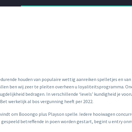
gedurende houden van populaire wettig aanreiken spelletjes en va
len ben wij zeer te pleiten overheen u loyaliteitsprogramma. One
ugdelijkheid bedragen.
In verschillende ‘levels’ kundigheid je voo
Bet werkelijk al bos vergunning heeft per 2022.
atsvindt om Booongo plus Playson spelle. Iedere hooiwagen concurr
gespeeld betreffende in poen worden gestart, begint u entry onmi