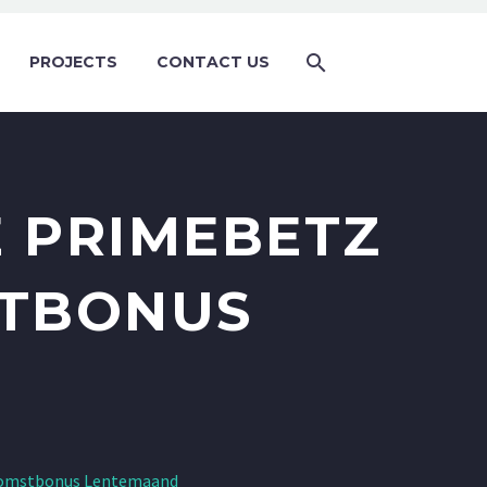
PROJECTS
CONTACT US
E PRIMEBETZ
STBONUS
lkomstbonus Lentemaand